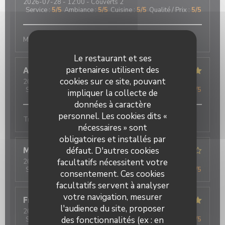
2026-07-28
- 12:00 - Couverts 2
Service
:
5
/5
Ambiance
:
5
/5
Cuisine
:
5
/5
Qualité / Prix
:
5
/5
Menu gourmand était excellent. Je recommande fort.
Le restaurant et ses
partenaires utilisent des
Anne
L
cookies sur ce site, pouvant
2026-07-26
- 12:45 - Couverts 4
Service
:
5
/5
Ambiance
:
5
/5
Cuisine
:
5
/5
Qualité / Prix
:
5
/5
impliquer la collecte de
données à caractère
personnel. Les cookies dits «
Très bonne cuisine, service agréable
nécessaires » sont
obligatoires et installés par
défaut. D'autres cookies
Marie-Paule
L
facultatifs nécessitent votre
2026-07-25
- 12:45 - Couverts 3
Service
:
5
/5
Ambiance
:
5
/5
Cuisine
:
5
/5
Qualité / Prix
:
5
/5
consentement. Ces cookies
facultatifs servent à analyser
votre navigation, mesurer
Françoise
D
l'audience du site, proposer
2026-07-24
- 20:00 - Couverts 4
des fonctionnalités (ex : en
Service
:
5
/5
Ambiance
:
4
/5
Cuisine
:
5
/5
Qualité / Prix
:
5
/5