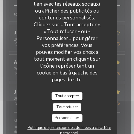
lien avec les réseaux sociaux)
ou afficher des publicités ou
tous
contenus personnalisés.
Oh ! MOUETTES
Cliquez sur « Tout accepter »,
« Tout refuser » ou «
Jean-Pierre
D
Personnaliser » pour gérer
2026-07-23
- 12:00 - Couverts 2
Service
:
5
/5
Ambiance
:
4
/5
Cuisine
:
5
/5
Qualité / Prix
:
4
/5
vos préférences. Vous
pouvez modifier vos choix à
tout moment en cliquant sur
A
l'icône représentant un
2026-07-23
- 19:30 - Couverts 12
cookie en bas à gauche des
Service
:
5
/5
Ambiance
:
4
/5
Cuisine
:
5
/5
Qualité / Prix
:
4
/5
pages du site.
Jean Paul
G
Tout accepter
2026-07-17
- 19:45 - Couverts 2
Service
:
5
/5
Ambiance
:
5
/5
Cuisine
:
5
/5
Qualité / Prix
:
5
/5
Tout refuser
Personnaliser
Manger dans ce restaurant est toujours un moment
magique :très bon accueil,vue sur la mer et cuisine
Politique de protection des données à caractère
délicieuse Bravo
personnel