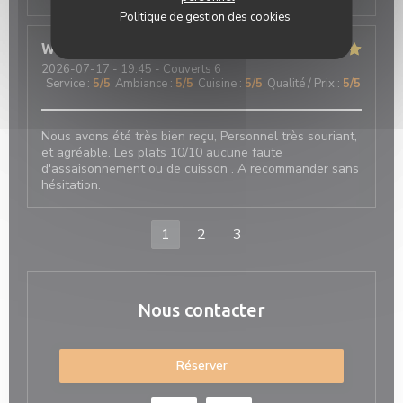
Politique de gestion des cookies
WILFRID
B
2026-07-17
- 19:45 - Couverts 6
Service
:
5
/5
Ambiance
:
5
/5
Cuisine
:
5
/5
Qualité / Prix
:
5
/5
Nous avons été très bien reçu, Personnel très souriant,
et agréable. Les plats 10/10 aucune faute
d'assaisonnement ou de cuisson . A recommander sans
hésitation.
1
2
3
Nous contacter
Réserver