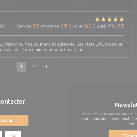
s 6
Service
:
5
/5
Ambiance
:
5
/5
Cuisine
:
5
/5
Qualité / Prix
:
5
/5
u, Personnel très souriant, et agréable. Les plats 10/10 aucune
e cuisson . A recommander sans hésitation.
1
2
3
contacter
Newsle
Inscrivez-vous à notre lettre d'
communications personnalisées 
server
courri
S'abon