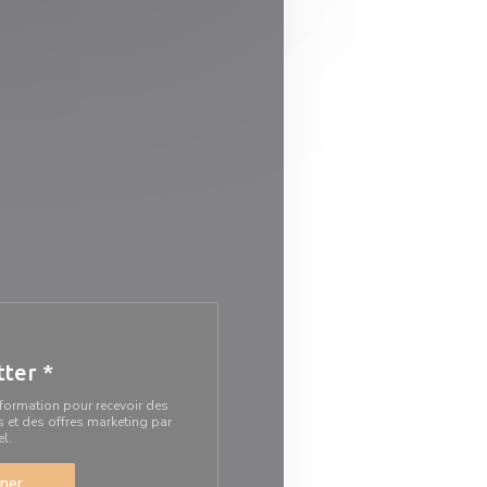
tter
*
information pour recevoir des
et des offres marketing par
el.
ner