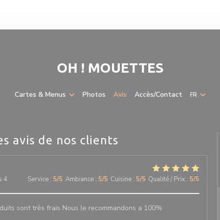
OH ! MOUETTES
Cartes & Menus
Photos
Avis
Accès/Contact
FR
es avis de nos clients
s 4
Service
:
5
/5
Ambiance
:
5
/5
Cuisine
:
5
/5
Qualité / Prix
:
5
/5
oduits sont très frais Nous le recommandons a 100%