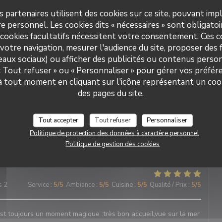
s partenaires utilisent des cookies sur ce site, pouvant impl
e personnel. Les cookies dits « nécessaires » sont obligatoir
s 4
Service
:
5
/5
Ambiance
:
4
/5
Cuisine
:
5
/5
Qualité / Prix
:
5
/5
 cookies facultatifs nécessitent votre consentement. Ces co
votre navigation, mesurer l'audience du site, proposer des f
seaux sociaux) ou afficher des publicités ou contenus person
 « Tout refuser » ou « Personnaliser » pour gérer vos préfé
Oh ! MOUETTES
 à tout moment en cliquant sur l'icône représentant un coo
des pages du site.
s 2
Service
:
5
/5
Ambiance
:
4
/5
Cuisine
:
5
/5
Qualité / Prix
:
4
/5
Tout accepter
Tout refuser
Personnaliser
Politique de protection des données à caractère personnel
s 12
Service
:
5
/5
Politique de gestion des cookies
Ambiance
:
4
/5
Cuisine
:
5
/5
Qualité / Prix
:
4
/5
s 2
Service
:
5
/5
Ambiance
:
5
/5
Cuisine
:
5
/5
Qualité / Prix
:
5
/5
t toujours un moment magique :très bon accueil,vue sur la mer