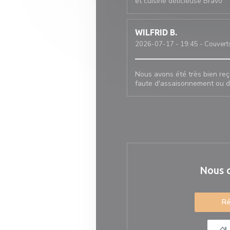
et cuisine délicieuse Bravo
WILFRID
B
2026-07-17
- 19:45 - Couvert
Nous avons été très bien reç
faute d'assaisonnement ou d
Nous 
Ré