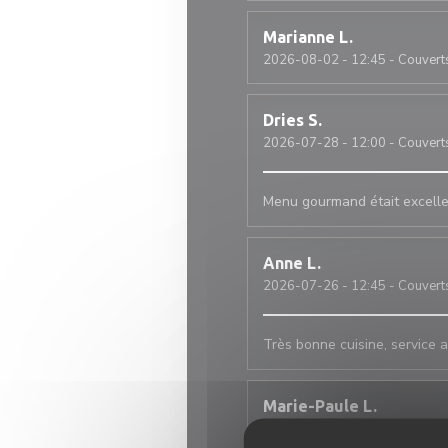
Marianne
L
2026-08-02
- 12:45 - Couvert
Dries
S
2026-07-28
- 12:00 - Couvert
Menu gourmand était excelle
Anne
L
2026-07-26
- 12:45 - Couvert
Très bonne cuisine, service 
Marie-Paule
L
2026-07-25
- 12:45 - Couvert