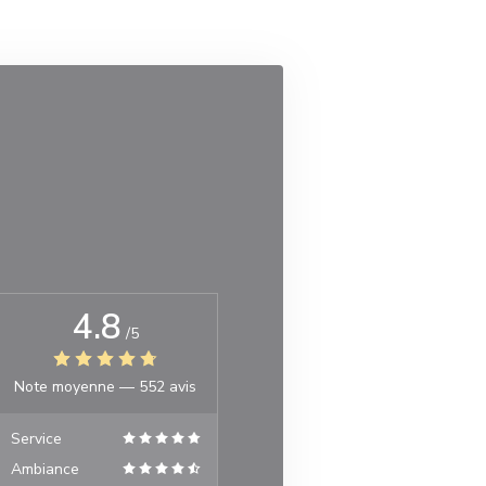
4.8
/5
Note moyenne —
552 avis
Service
Ambiance