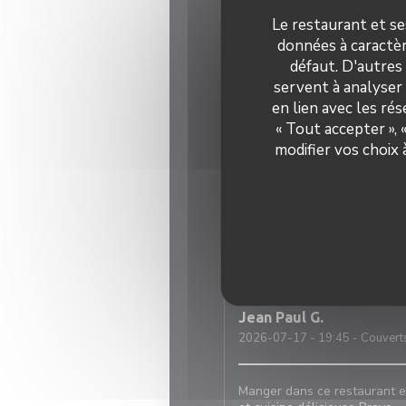
Le restaurant et se
Françoise
D
données à caractèr
2026-07-24
- 20:00 - Couvert
défaut. D'autres
servent à analyser 
en lien avec les ré
tous
« Tout accepter »,
modifier vos choix
Jean-Pierre
D
2026-07-23
- 12:00 - Couvert
A
2026-07-23
- 19:30 - Couvert
Jean Paul
G
2026-07-17
- 19:45 - Couvert
Manger dans ce restaurant es