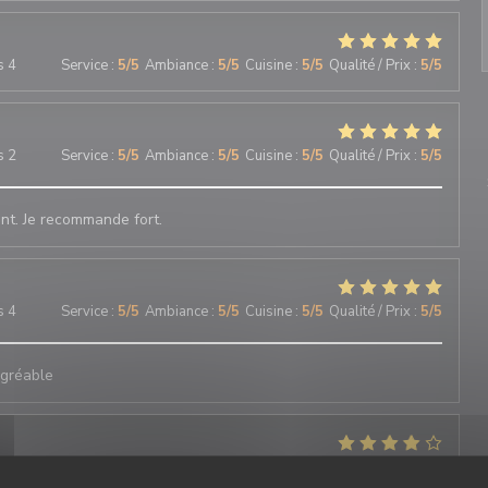
s 4
Service
:
5
/5
Ambiance
:
5
/5
Cuisine
:
5
/5
Qualité / Prix
:
5
/5
s 2
Service
:
5
/5
Ambiance
:
5
/5
Cuisine
:
5
/5
Qualité / Prix
:
5
/5
nt. Je recommande fort.
s 4
Service
:
5
/5
Ambiance
:
5
/5
Cuisine
:
5
/5
Qualité / Prix
:
5
/5
agréable
s 3
Service
:
5
/5
Ambiance
:
5
/5
Cuisine
:
5
/5
Qualité / Prix
:
5
/5