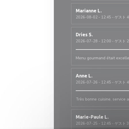
Marianne
L
2026-08-02
- 12:45 - ゲスト 4
Dries
S
2026-07-28
- 12:00 - ゲスト 2
Menu gourmand était excelle
Anne
L
2026-07-26
- 12:45 - ゲスト 4
Très bonne cuisine, service 
Marie-Paule
L
2026-07-25
- 12:45 - ゲスト 3