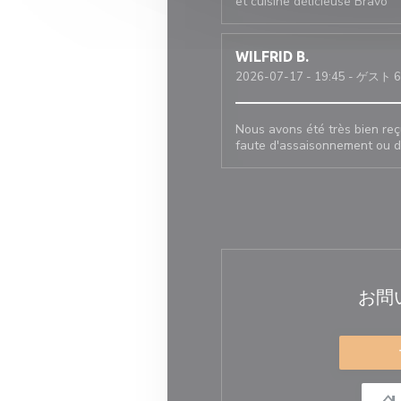
et cuisine délicieuse Bravo
WILFRID
B
2026-07-17
- 19:45 - ゲスト 6
Nous avons été très bien reç
faute d'assaisonnement ou d
お問