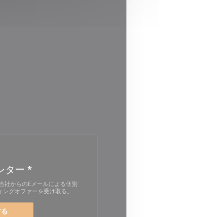
レター
*
当社からのEメールによる個別
ィングオファーを受け取る。
する