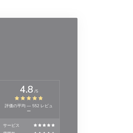
4.8
/5
評価の平均 —
552 レビュ
ー
サービス