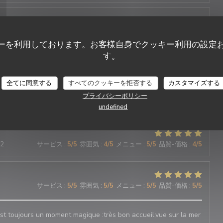
サービス
:
5
/5
雰囲気
:
4
/5
メニュー
:
5
/5
品質-価格
:
5
/5
ーを利用しております。お客様自身でクッキー利用の設定
す。
Oh ! MOUETTES
全てに同意する
すべてのクッキーを拒否する
カスタマイズする
プライバシーポリシー
サービス
:
5
/5
雰囲気
:
4
/5
メニュー
:
5
/5
品質-価格
:
4
/5
undefined
12
サービス
:
5
/5
雰囲気
:
4
/5
メニュー
:
5
/5
品質-価格
:
4
/5
サービス
:
5
/5
雰囲気
:
5
/5
メニュー
:
5
/5
品質-価格
:
5
/5
t toujours un moment magique :très bon accueil,vue sur la mer