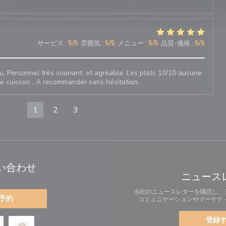
サービス
:
5
/5
雰囲気
:
5
/5
メニュー
:
5
/5
品質-価格
:
5
/5
u, Personnel très souriant, et agréable. Les plats 10/10 aucune
e cuisson . A recommander sans hésitation.
1
2
3
い合わせ
ニュース
当社のニュースレターを購読し、
予約
コミュニケーションやマーケテ
登録