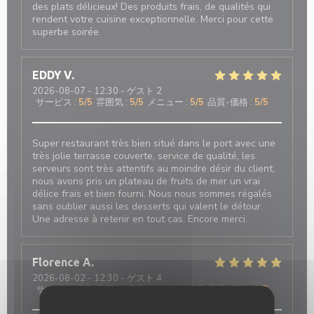
des plats délicieux! Des produits frais, de qualités qui
rendent votre cuisine exceptionnelle. Merci pour cette
superbe soirée.
EDDY
V
2026-08-07
- 12:30 - ゲスト 2
サービス
:
5
/5
雰囲気
:
5
/5
メニュー
:
5
/5
品質-価格
:
5
/5
Super restaurant très bien situé dans le port avec une
très jolie terrasse couverte, service de qualité, les
serveurs sont très attentifs au moindre désir du client,
nous avons pris un plateau de fruits de mer un vrai
délice frais et bien fourni. Nous nous sommes régalés
sans oublier aussi les desserts qui valent le détour.
Une adresse à retenir en tout cas. Encore merci.
Florence
A
2026-08-02
- 12:30 - ゲスト 4
サービス
:
5
/5
雰囲気
:
5
/5
メニュー
:
5
/5
品質-価格
:
5
/5