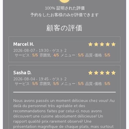
100% 証明された評価
予約をしたお客様のみが評価できます
顧客の評価
Marcel
H
2026-08-07
- 19:30 - ゲスト 2
サービス
:
5
/5
雰囲気
:
4
/5
メニュー
:
5
/5
品質-価格
:
5
/5
Sasha
D
2026-08-04
- 19:45 - ゲスト 2
サービス
:
5
/5
雰囲気
:
5
/5
メニュー
:
5
/5
品質-価格
:
5
/5
Nous avons passés un moment délicieux chez vous! Au
delà du personnel très agréable et des
recommandations faites par celui-ci, nous avons
découvert une cuisine absolument délicieuse! Un
rapport qualité prix rarement observé! Une
présentation magnifique de chaque plats, mais surtout