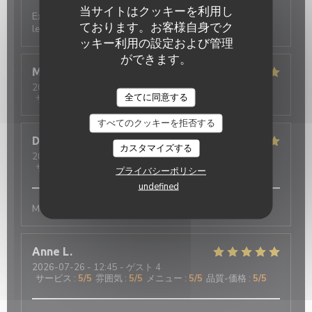
当サイトはクッキーを利用し
Excellent restaurant, Les produits sont très frais Nous
ております。お客様自身でク
le recommandons a 100%
ッキー利用の設定および管理
ができます。
Marianne
L
2026-08-02
- 12:45 - ゲスト 4
Oh ! MOUETTES
全てに同意する
サービス
:
5
/5
雰囲気
:
5
/5
メニュー
:
5
/5
品質-価格
:
5
/5
すべてのクッキーを拒否する
Dries
S
カスタマイズする
2026-07-28
- 12:00 - ゲスト 2
サービス
:
5
/5
雰囲気
:
5
/5
メニュー
:
5
/5
品質-価格
:
5
/5
プライバシーポリシー
undefined
Menu gourmand était excellent. Je recommande fort.
Anne
L
2026-07-26
- 12:45 - ゲスト 4
サービス
:
5
/5
雰囲気
:
5
/5
メニュー
:
5
/5
品質-価格
:
5
/5