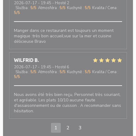
2026-07-17
- 19:45 - Hosté 2
Služba
:
5
/5
Atmosféra
:
5
/5
Kuchyně
:
5
/5
Kvalita / Cena
:
5
/5
Manger dans ce restaurant est toujours un moment
magique :très bon accueil,vue sur la mer et cuisine
délicieuse Bravo
WILFRID
B
2026-07-17
- 19:45 - Hosté 6
Služba
:
5
/5
Atmosféra
:
5
/5
Kuchyně
:
5
/5
Kvalita / Cena
:
5
/5
Nous avons été très bien reçu, Personnel très souriant,
et agréable. Les plats 10/10 aucune faute
d'assaisonnement ou de cuisson . A recommander sans
hésitation.
1
2
3