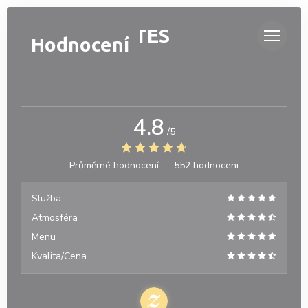
Panel pro správu cookies
OH ! MOUETTES
Hodnocení
4.8
/5
Průměrné hodnocení —
552 hodnoceni
Služba
Atmosféra
Menu
Kvalita/Cena