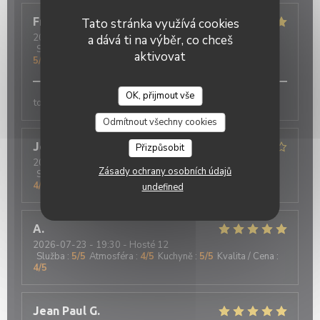
Françoise
D
Tato stránka využívá cookies
2026-07-24
- 20:00 - Hosté 4
a dává ti na výběr, co chceš
Služba
:
5
/5
Atmosféra
:
4
/5
Kuchyně
:
5
/5
Kvalita / Cena
:
aktivovat
5
/5
OK, přijmout vše
Oh ! MOUETTES
tous
Odmítnout všechny cookies
Jean-Pierre
D
Přizpůsobit
2026-07-23
- 12:00 - Hosté 2
Zásady ochrany osobních údajů
Služba
:
5
/5
Atmosféra
:
4
/5
Kuchyně
:
5
/5
Kvalita / Cena
:
4
/5
undefined
A
2026-07-23
- 19:30 - Hosté 12
Služba
:
5
/5
Atmosféra
:
4
/5
Kuchyně
:
5
/5
Kvalita / Cena
:
4
/5
Jean Paul
G