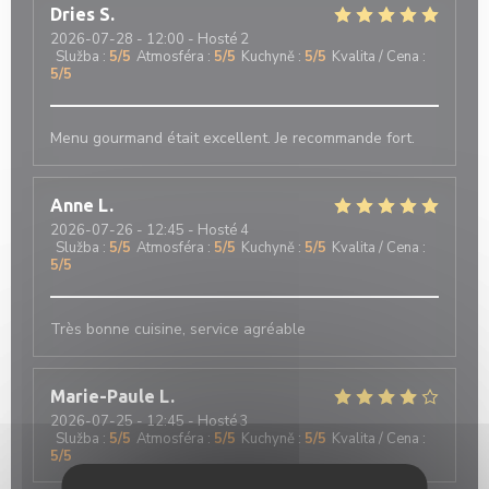
Dries
S
2026-07-28
- 12:00 - Hosté 2
Služba
:
5
/5
Atmosféra
:
5
/5
Kuchyně
:
5
/5
Kvalita / Cena
:
5
/5
Menu gourmand était excellent. Je recommande fort.
Anne
L
2026-07-26
- 12:45 - Hosté 4
Služba
:
5
/5
Atmosféra
:
5
/5
Kuchyně
:
5
/5
Kvalita / Cena
:
5
/5
Très bonne cuisine, service agréable
Marie-Paule
L
2026-07-25
- 12:45 - Hosté 3
Služba
:
5
/5
Atmosféra
:
5
/5
Kuchyně
:
5
/5
Kvalita / Cena
:
5
/5