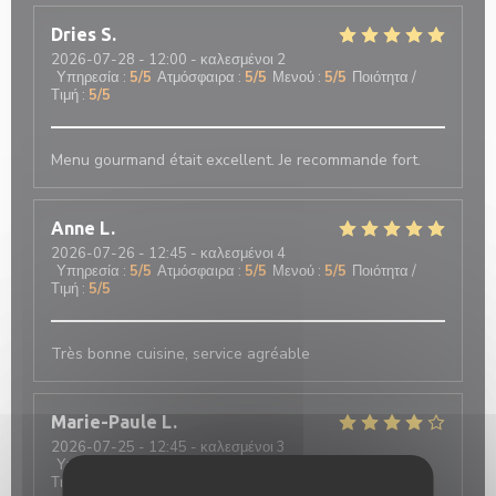
Dries
S
2026-07-28
- 12:00 - καλεσμένοι 2
Υπηρεσία
:
5
/5
Ατμόσφαιρα
:
5
/5
Μενού
:
5
/5
Ποιότητα /
Τιμή
:
5
/5
Menu gourmand était excellent. Je recommande fort.
Anne
L
2026-07-26
- 12:45 - καλεσμένοι 4
Υπηρεσία
:
5
/5
Ατμόσφαιρα
:
5
/5
Μενού
:
5
/5
Ποιότητα /
Τιμή
:
5
/5
Très bonne cuisine, service agréable
Marie-Paule
L
2026-07-25
- 12:45 - καλεσμένοι 3
Υπηρεσία
:
5
/5
Ατμόσφαιρα
:
5
/5
Μενού
:
5
/5
Ποιότητα /
Τιμή
:
5
/5