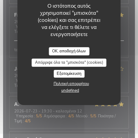
Ο ιστότοπος αυτός
χρησιμοποιεί "μπισκότα"
Françoise
D
(cookies) και σας επιτρέπει
2026-07-24
- 20:00 - καλεσμένοι 4
να ελέγξετε τι θέλετε να
Υπηρεσία
:
5
/5
Ατμόσφαιρα
:
4
/5
Μενού
:
5
/5
Ποιότητα /
Τιμή
:
5
/5
ενεργοποιήσετε
Oh ! MOUETTES
tous
OK, αποδοχή όλων
Απόρριψε όλα τα "μπισκότα" (cookies)
Jean-Pierre
D
Εξατομίκευση
2026-07-23
- 12:00 - καλεσμένοι 2
Υπηρεσία
:
5
/5
Ατμόσφαιρα
:
4
/5
Μενού
:
5
/5
Ποιότητα /
Πολιτική απορρήτου
Τιμή
:
4
/5
undefined
A
2026-07-23
- 19:30 - καλεσμένοι 12
Υπηρεσία
:
5
/5
Ατμόσφαιρα
:
4
/5
Μενού
:
5
/5
Ποιότητα /
Τιμή
:
4
/5