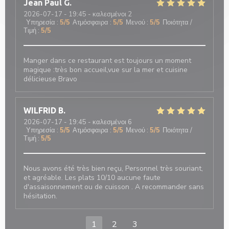
Jean Paul
G
2026-07-17
- 19:45 - καλεσμένοι 2
Υπηρεσία
:
5
/5
Ατμόσφαιρα
:
5
/5
Μενού
:
5
/5
Ποιότητα /
Τιμή
:
5
/5
Manger dans ce restaurant est toujours un moment
magique :très bon accueil,vue sur la mer et cuisine
délicieuse Bravo
WILFRID
B
2026-07-17
- 19:45 - καλεσμένοι 6
Υπηρεσία
:
5
/5
Ατμόσφαιρα
:
5
/5
Μενού
:
5
/5
Ποιότητα /
Τιμή
:
5
/5
Nous avons été très bien reçu, Personnel très souriant,
et agréable. Les plats 10/10 aucune faute
d'assaisonnement ou de cuisson . A recommander sans
hésitation.
1
2
3