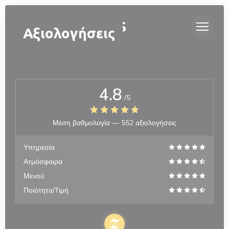
Πίνακας διαχείρισης "Μπισκότων" (Cookies)
OH ! MOUETTES
Αξιολογήσεις
4.8
/5
Μέση βαθμολογία —
552 αξιολογήσεις
Υπηρεσία
Ατμόσφαιρα
Μενού
Ποιότητα/Τιμή