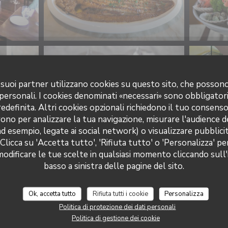
 i suoi partner utilizzano cookies su questo sito, che posso
 personali. I cookies denominati «necessari» sono obbligatori
definita. Altri cookies opzionali richiedono il tuo consens
ono per analizzare la tua navigazione, misurare l'audience de
ad esempio, legate ai social network) o visualizzare pubblic
 Clicca su 'Accetta tutto', 'Rifiuta tutto' o 'Personalizza' pe
Oh ! MOUETTES
odificare le tue scelte in qualsiasi momento cliccando sull'
basso a sinistra delle pagine del sito.
Ok, accetta tutto
Rifiuta tutti i cookie
Personalizza
Politica di protezione dei dati personali
Politica di gestione dei cookie