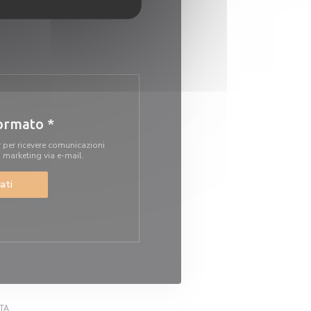
formato
*
r per ricevere comunicazioni
i marketing via e-mail.
ati
OVA FINESTRA))
((APRE UNA NUOVA FINESTRA))
ITA