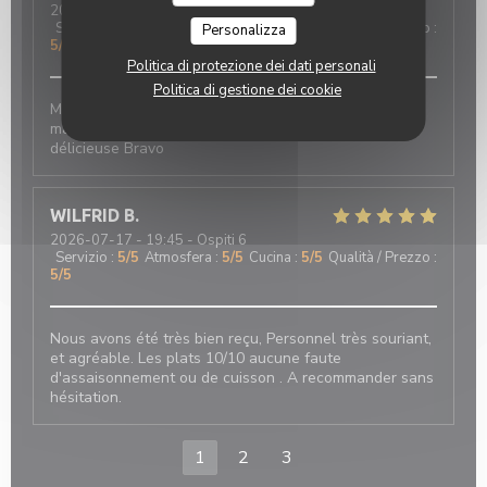
2026-07-17
- 19:45 - Ospiti 2
Servizio
:
5
/5
Atmosfera
:
5
/5
Cucina
:
5
/5
Qualità / Prezzo
:
Personalizza
5
/5
Politica di protezione dei dati personali
Politica di gestione dei cookie
Manger dans ce restaurant est toujours un moment
magique :très bon accueil,vue sur la mer et cuisine
délicieuse Bravo
WILFRID
B
2026-07-17
- 19:45 - Ospiti 6
Servizio
:
5
/5
Atmosfera
:
5
/5
Cucina
:
5
/5
Qualità / Prezzo
:
5
/5
Nous avons été très bien reçu, Personnel très souriant,
et agréable. Les plats 10/10 aucune faute
d'assaisonnement ou de cuisson . A recommander sans
hésitation.
1
2
3