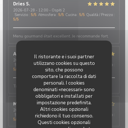
Dries
S
2026-07-28
- 12:00 - Ospiti 2
Servizio
:
5
/5
Atmosfera
:
5
/5
Cucina
:
5
/5
Qualità / Prezzo
:
5
/5
Menu gourmand était excellent. Je recommande fort.
Anne
L
Il ristorante e i suoi partner
2026-07-26
- 12:45 - Ospiti 4
utilizzano cookies su questo
Servizio
:
5
/5
Atmosfera
:
5
/5
Cucina
:
5
/5
Qualità / Prezzo
:
sito, che possono
5
/5
comportare la raccolta di dati
personali. I cookies
Très bonne cuisine, service agréable
denominati «necessari» sono
obbligatori e installati per
impostazione predefinita.
Marie-Paule
L
Altri cookies opzionali
2026-07-25
- 12:45 - Ospiti 3
Servizio
:
5
/5
Atmosfera
:
5
/5
Cucina
:
5
/5
Qualità / Prezzo
:
richiedono il tuo consenso.
5
/5
Questi cookies opzionali