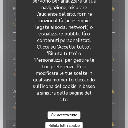
servono per analizzare la tua
navigazione, misurare
Françoise
D
l'audience del sito, fornire
2026-07-24
- 20:00 - Ospiti 4
Servizio
:
5
/5
Atmosfera
:
4
/5
Cucina
:
5
/5
Qualità / Prezzo
:
funzionalità (ad esempio,
5
/5
legate ai social network) o
visualizzare pubblicità o
Oh ! MOUETTES
contenuti personalizzati.
tous
Clicca su 'Accetta tutto',
'Rifiuta tutto' o
Jean-Pierre
D
'Personalizza' per gestire le
2026-07-23
- 12:00 - Ospiti 2
tue preferenze. Puoi
Servizio
:
5
/5
Atmosfera
:
4
/5
Cucina
:
5
/5
Qualità / Prezzo
:
modificare le tue scelte in
4
/5
qualsiasi momento cliccando
sull'icona del cookie in basso
A
a sinistra delle pagine del
2026-07-23
- 19:30 - Ospiti 12
sito.
Servizio
:
5
/5
Atmosfera
:
4
/5
Cucina
:
5
/5
Qualità / Prezzo
:
4
/5
Ok, accetta tutto
Jean Paul
G
Rifiuta tutti i cookie