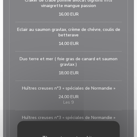
Craker de crabe pomme avocat oignons frits
vinaigrette mangue passion
16,00 EUR
Eclair au saumon gravlax, crème de chévre, coulis de
betterave
14,00 EUR
Duo terre et mer ( foie gras de canard et saumon
gravlax )
18,00 EUR
Huîtres creuses n°3 « spéciales de Normandie »
24,00 EUR
Les 9
Huîtres creuses n°3 « spéciales de Normandie »
32,00 EUR
Les 12