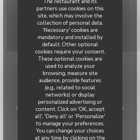
The restaurant and its
partners use cookies on this
Huîtres creuses n°3 « spéciales de Normandie »
site, which may involve the
16,00 EUR
collection of personal data.
Les 6
'Necessary' cookies are
mandatory and installed by
Beignets de crevettes sauce whisky
default. Other optional
20,00 EUR
cookies require your consent.
These optional cookies are
Terrine de foie gras de canard mi- cuit, confiture
used to analyze your
d'oignon, gelée au muscat
browsing, measure site
14,00 EUR
audience, provide features
(e.g., related to social
Nos Poissons
networks) or display
personalized advertising or
Oh ! MOUETTES
Filet de bar rôti, asperges de saison, risotto crèmeux
content. Click on 'OK, accept
& sauce safranée
all', 'Deny all' or 'Personalize'
28,00 EUR
to manage your preferences.
You can change your choices
at any time by clicking on the
Blanc de lieu jaune rôti purée de pommes de terre