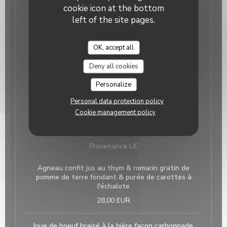
aux petits pois crème parfumée au lard fumé
cookie icon at the bottom
left of the site pages.
24,00 EUR
OK, accept all
Deny all cookies
Belle sole meunière ( A réserver à l'avance )
Personalize
500 grs environ
Personal data protection policy
48,00 EUR
Cookie management policy
La terre
Provenance UE
Agneau confit jus au thym & romarin gratin de
pomme de terre fondant & purée de carottes à
l'échalote
28,00 EUR
Joue de boeuf braisé à la bière façon carbonnade,