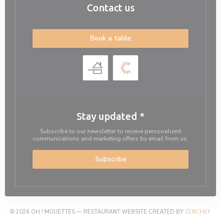
Contact us
Book a table
Stay updated
*
Subscribe to our newsletter to receive personalized
communications and marketing offers by email from us.
Subscribe
((O
© 2026 OH ! MOUETTES — RESTAURANT WEBSITE CREATED BY
ZENCHEF