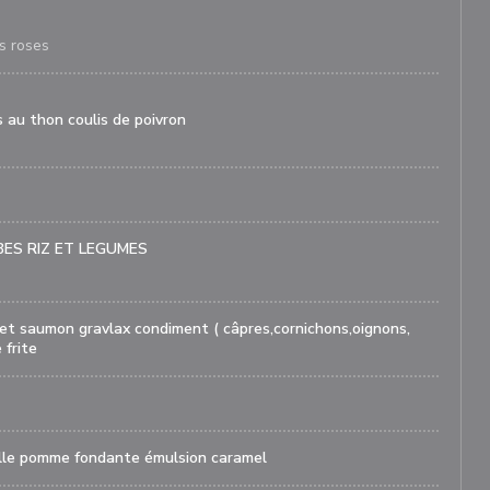
s roses
is au thon coulis de poivron
ES RIZ ET LEGUMES
 et saumon gravlax condiment ( câpres,cornichons,oignons,
 frite
ille pomme fondante émulsion caramel