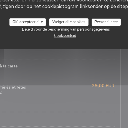
zigen door op het cookiepictogram linksonder op de sitepa
OK, accepteer alle
Weiger alle cookies
Personaliseer
 mousseline coulis de fruits rouges chantilly aux fraises
Beleid voor de bescherming van persoonsgegevens
Cookiebeleid
ille pomme fondante émulsion caramel
à la carte
29,00 EUR
fériés et fêtes
2