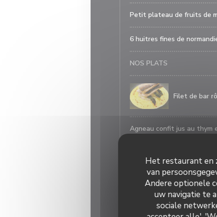
Petit plateau de fruits de 
6 huitres fines de normandie
NOS PLATS
Filet de bar 
Agneau confit jus au thym 
carottes à l'échalote
Het restaurant en z
Assiette Royale ( suppléme
van persoonsgegeve
1/2 homard froid , crevettes
Andere optionele c
uw navigatie te a
NOS DESSERTS
sociale netwerke
accepteer alle', '