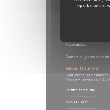
Baba au rhum aux fraises
op elk moment wij
pâtissière et chantilly
Eclair fraises & framboises,
succés mousseline à la van
Fraise melba
Dessert ou glaces au choix 
Menu Douceur
Sauf samedi soir, dimanche, 
Non servi vendredi soir 13/0
La mise en bouche
NOS ENTRÉES