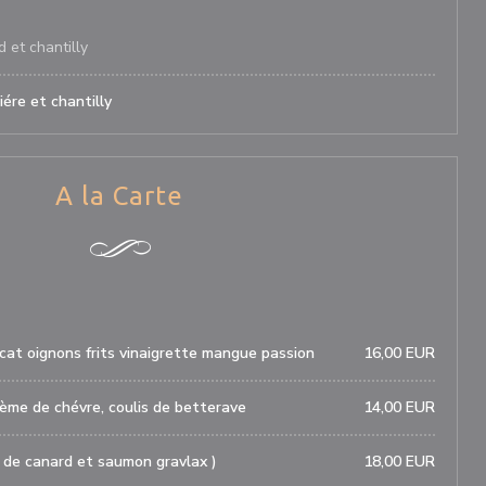
d et chantilly
iére et chantilly
A la Carte
at oignons frits vinaigrette mangue passion
16,00 EUR
rème de chévre, coulis de betterave
14,00 EUR
s de canard et saumon gravlax )
18,00 EUR