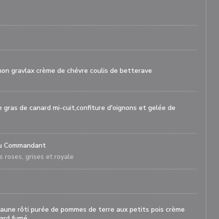
mon gravlax crème de chévre coulis de betterave
e gras de canard mi-cuit,confiture d'oignons et gelée de
 du Commandant
s roses, grises et royale
 jaune rôti purée de pommes de terre aux petits pois crème
lard fumé