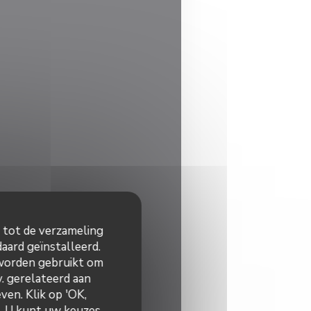
n tot de verzameling
aard geïnstalleerd.
 worden gebruikt om
v. gerelateerd aan
ven. Klik op 'OK,
n. U kunt uw keuzes