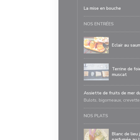
La mise en bouche
NOS ENTRÉES
Eclair au sau
Terrine de foi
muscat
Assiette de fruits de mer
Bulots, bigorneaux, crevette
NOS PLATS
Blanc de lieu
parfumée au 