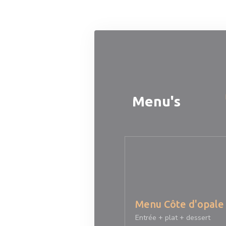
Cookies beheer paneel
Menu's
Menu Côte d'opale
Entrée + plat + dessert