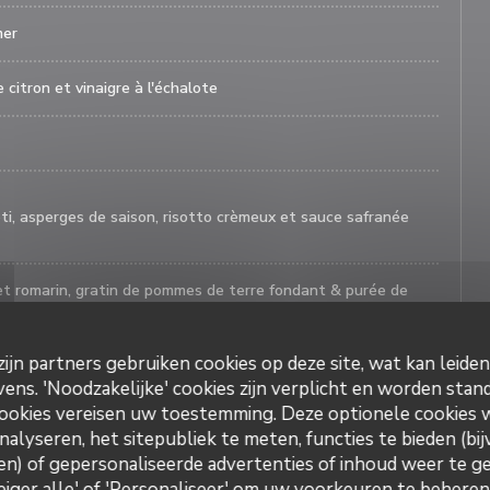
mer
 citron et vinaigre à l'échalote
rôti, asperges de saison, risotto crèmeux et sauce safranée
et romarin, gratin de pommes de terre fondant & purée de
ijn partners gebruiken cookies op deze site, wat kan leide
nt 10 €)
ns. 'Noodzakelijke' cookies zijn verplicht en worden stand
 royale roses et grises
ookies vereisen uw toestemming. Deze optionele cookies
nalyseren, het sitepubliek te meten, functies te bieden (bij
n) of gepersonaliseerde advertenties of inhoud weer te ge
Weiger alle' of 'Personaliseer' om uw voorkeuren te behere
Oh ! MOUETTES